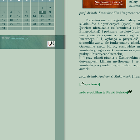
�
zalety
zainte
1
2
3
4
5
6
7
8
9
prof. dr hab. Stanisław Fita
[fragment rec
10
11
12
13
14
15
16
Prezentowana monografia należy n
17
18
19
20
21
22
23
składników biograficznych (życie) i in
24
25
26
27
28
29
30
Bowiem niezależnie od brzmienia podt
31
Żmigrodzkiej) i pokazuje „życiotwórczoś
mamy więc do czynienia z równoległością
2008©
webmaster: ip.
linearnego [...], wybiega w przyszłoś
skomplikowany, ale funkcjonalny układ,
Generalnie rzecz biorąc, stanowisko 
konstrukcyjnego książki uważam za wyst
praktyki historycznoliterackiej.
[...] przy okazji pisania o Daniłowski
dotyczących klimatu myślowego i arty
konstrukcja wywodu i ogrom informacji 
autorki.
prof. dr hab. Andrzej Z. Makowiecki
[frag
[
spis treści]
zob: e-publikacje Nauki Polskiej