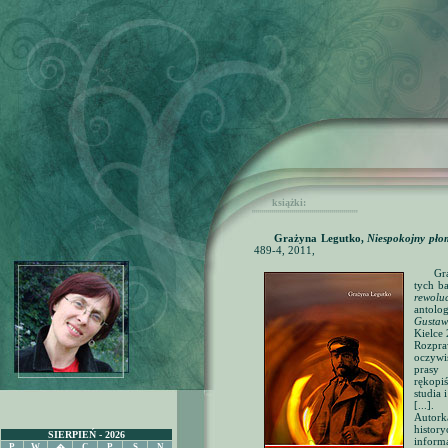
książki:
'''''''''''''''''''''''''''''''''''''''''''''''''''''
Grażyna Legutko,
Niespokojny pło
489-4, 2011,
Gr
tych ba
rewolu
antolo
Gustaw
Kielce 
Rozpra
oczywis
prasy 
rękopiś
studia
[...].
Autor
histor
SIERPIEŃ - 2026
inform
P
W
C
P
S
N