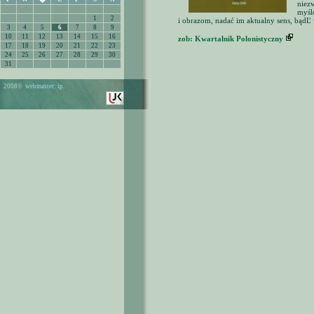
�
niez
myśl
1
2
i obrazom, nadać im aktualny sens, bądĽ
3
4
5
6
7
8
9
10
11
12
13
14
15
16
zob: Kwartalnik Polonistyczny
17
18
19
20
21
22
23
24
25
26
27
28
29
30
31
2008©
webmaster: ip.