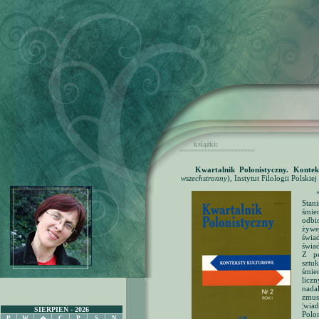
książki:
'''''''''''''''''''''''''''''''''''''''''''''''''''''
Kwartalnik Polonistyczny. Konte
wszechstronny
), Instytut Filologii Polsk
Stan
śmie
odbi
żywe
świa
świa
Z pe
sztu
śmier
licz
nada
zmus
¦wia
SIERPIEŃ - 2026
Polo
P
W
C
P
S
N