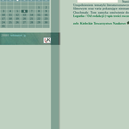
�
Stani
Uzupełnieniem tematyki literaturoznawcz
1
2
filmowym oraz varia pokazujące nieznaną
3
4
5
6
7
8
9
Chuchmały. Tom zamyka omówienie doro
10
11
12
13
14
15
16
Legutko / Od redakcji (+spis treści rocz
17
18
19
20
21
22
23
24
25
26
27
28
29
30
zob: Kieleckie Towarzystwo Naukowe
31
2008©
webmaster: ip.