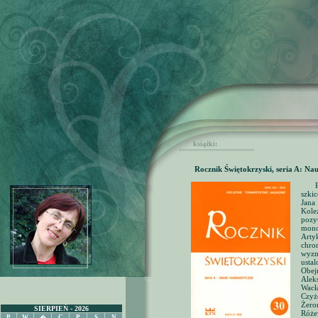
książki:
'''''''''''''''''''''''''''''''''''''''''''''''''''''
Rocznik Świętokrzyski, seria A: Na
szki
Jana
Kole
pozy
mono
Arty
chro
wyzn
usta
Obej
Alek
Wacł
Czyż
Żero
SIERPIEŃ - 2026
Róże
P
W
C
P
S
N